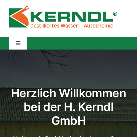
Zum
Inhalt
springen
Toggle
Navigation
Home
News
Herzlich Willkommen
Über uns
bei der H. Kerndl
GmbH
Produkte