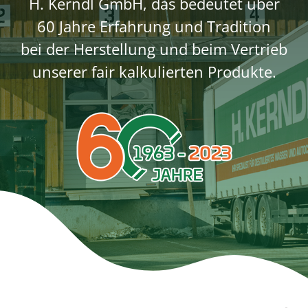
H. Kerndl GmbH, das bedeutet über
Preislisten
60 Jahre Erfahrung und Tradition
bei der Herstellung und beim Vertrieb
Kontakt
unserer fair kalkulierten Produkte.
Anfahrt
Suche
nach: